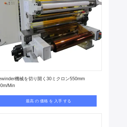
最高 の 価格 を 入手 する
ewinder機械を切り開く30ミクロン550mm
00m/Min
最高 の 価格 を 入手 する