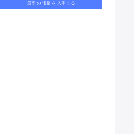
最高 の 価格 を 入手 する