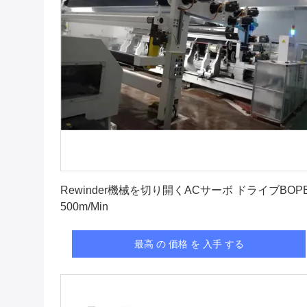
最高 の 価格 を 入手 する
Rewinder機械を切り開くACサーボ ドライブBOP
500m/Min
最高 の 価格 を 入手 する