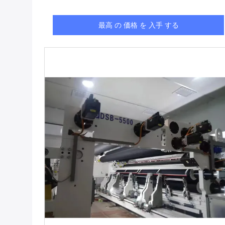
最高 の 価格 を 入手 する