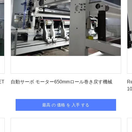
最高 の 価格 を 入手 する
ET
自動サーボ モーター650mmロール巻き戻す機械
R
1
最高 の 価格 を 入手 する