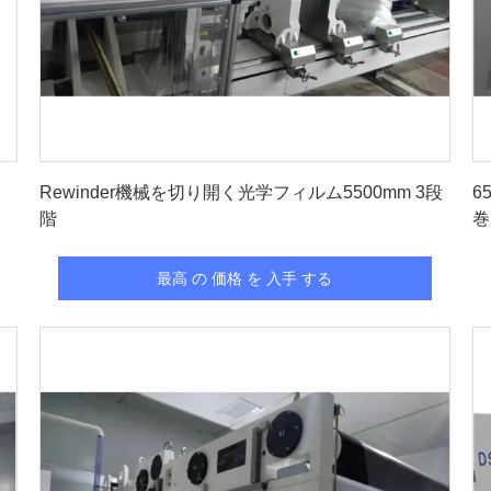
最高 の 価格 を 入手 する
Rewinder機械を切り開く光学フィルム5500mm 3段
6
階
巻
最高 の 価格 を 入手 する