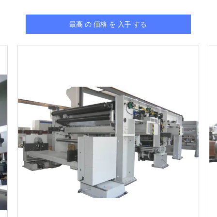
最高 の 価格 を 入手 する