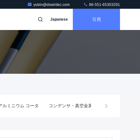
yubin@dswintec.com
86-551-65303291
引用
Japanese
アルミニウム コータ
コンデンサ・真空金属化器
自動巻き戻す