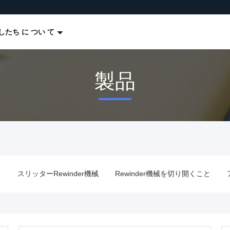
したち に つい て
製品
械
スリッターRewinder機械
Rewinder機械を切り開くこと