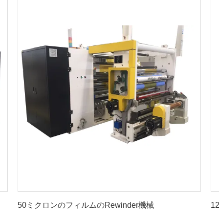
最高 の 価格 を 入手 する
50ミクロンのフィルムのRewinder機械
1