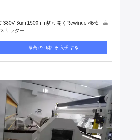
最高 の 価格 を 入手 する
C 380V 3um 1500mm切り開くRewinder機械、高
スリッター
最高 の 価格 を 入手 する