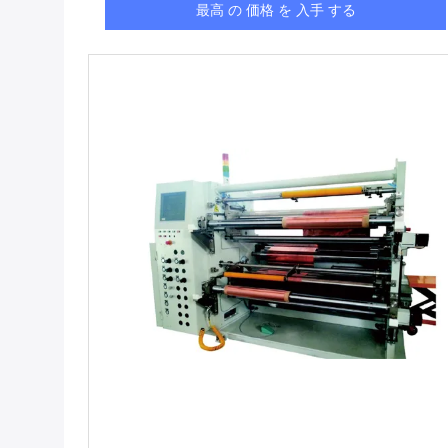
最高 の 価格 を 入手 する