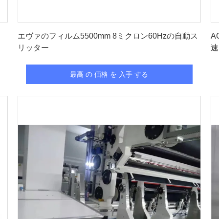
最高 の 価格 を 入手 する
エヴァのフィルム5500mm 8ミクロン60Hzの自動ス
A
リッター
速
最高 の 価格 を 入手 する