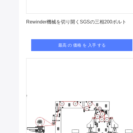
最高 の 価格 を 入手 する
Rewinder機械を切り開くSGSの三相200ボルト
最高 の 価格 を 入手 する