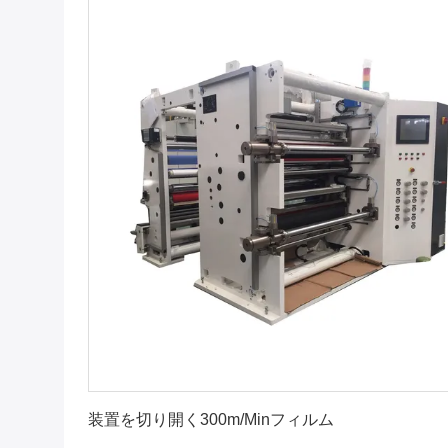
最高 の 価格 を 入手 する
装置を切り開く300m/Minフィルム