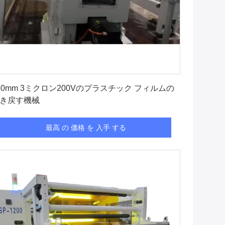
最高 の 価格 を 入手 する
50mm 3ミクロン200Vのプラスチック フィルムの
き戻す機械
最高 の 価格 を 入手 する