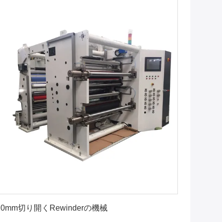
最高 の 価格 を 入手 する
20mm切り開くRewinderの機械