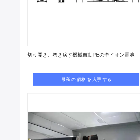
最高 の 価格 を 入手 する
切り開き、巻き戻す機械自動PEの李イオン電池
最高 の 価格 を 入手 する