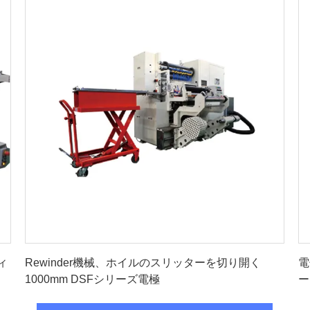
最高 の 価格 を 入手 する
ィ
Rewinder機械、ホイルのスリッターを切り開く
電
1000mm DSFシリーズ電極
ー