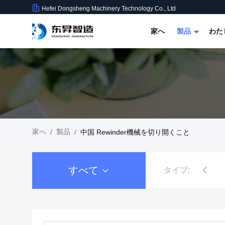
Hefei Dongsheng Machinery Technology Co., Ltd
家へ
製品
わた
家へ
製品
/
/
中国 Rewinder機械を切り開くこと
すべて
タイプ:
フィルムのRewinder機