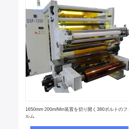
最高 の 価格 を 入手 する
1650mm 200m/Min装置を切り開く380ボルトのフ
ルム