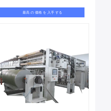
最高 の 価格 を 入手 する