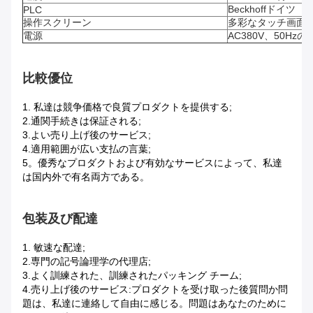
Beckhoffドイツ
PLC
操作スクリーン
多彩なタッチ画面、
電源
AC380V、50Hz
比較優位
1.
私達は競争価格で良質プロダクトを提供する;
2.通関手続きは保証される;
3.よい売り上げ後のサービス;
4.適用範囲が広い支払の言葉;
5。優秀なプロダクトおよび有効なサービスによって、私達
は国内外で有名両方である。
包装及び配達
1.
敏速な配達;
2.専門の記号論理学の代理店;
3.よく訓練された、訓練されたパッキング チーム;
4.売り上げ後のサービス:プロダクトを受け取った後質問か問
題は、私達に連絡して自由に感じる。問題はあなたのために