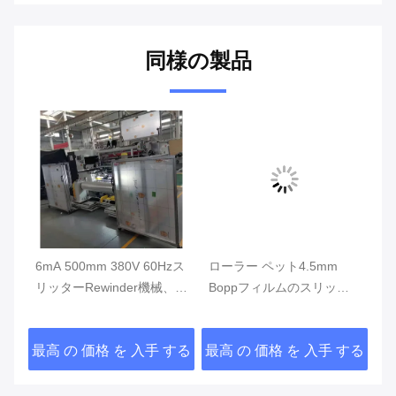
同様の製品
m
6mA 500mm 380V 60Hzス
ローラー ペット4.5mm
S
リッターRewinder機械、プ
Boppフィルムのスリッタ
5
ラスチック フィルムの巻き
ーを拡大しなさい
機
戻す機械
する
最高 の 価格 を 入手 する
最高 の 価格 を 入手 する
最