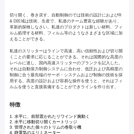
切り開く、巻き戻す、自動制御のでは技術の設計におよびR
& D区域は技術、生産で、私達のチーム豊富な経験があり、
革新的探検しなさい。私達のプロダクトは新しい材料、フィ
ルム処理する材料、フィルム等のようなさまざまな区域に加
えることができる。
私達のスリッターはラインで高速、高い信頼性および切り開
くことの要求に応じることができる。それは国際的な高度の
レベルに達し、国内高速スリッターのブランクを記入した。
それは自動張力制御システムに合わせ、低圧および高精度の
制御に合う最先端のサーボ・システムおよび制御の技術を採
用する。高度の設計および容易な操作を使うと、それはフィ
ルムを使うと直接装備することができラインを作り出す。
特徴
1. 水平に、前部置かれたリワインド腕動く
2. 水平に移動切り開くカートリッジ
3. 管理された個々のトリムの巻取り機
4. 静電気のエリミネーター