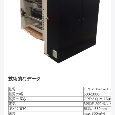
技術的なデータ
基質
OPP.2.0mic – 15
基質の幅
500-1000mm
基質の厚さ
OPP:2.0μm-15μm
電気
3段階* 200ボルト*6
ほどく直径
最高。650mm
速度
max.500m/分