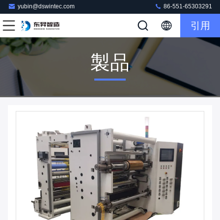
yubin@dswintec.com
86-551-65303291
引用
製品