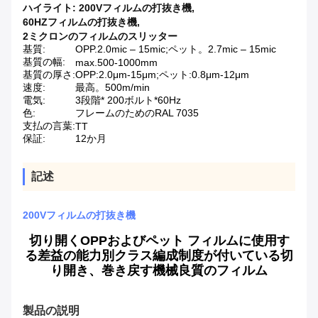
ハイライト:
200Vフィルムの打抜き機
,
60HZフィルムの打抜き機
,
2ミクロンのフィルムのスリッター
基質:
OPP.2.0mic – 15mic;ペット。2.7mic – 15mic
基質の幅:
max.500-1000mm
基質の厚さ:
OPP:2.0μm-15μm;ペット:0.8μm-12μm
速度:
最高。500m/min
電気:
3段階* 200ボルト*60Hz
色:
フレームのためのRAL 7035
支払の言葉:
TT
保証:
12か月
記述
200Vフィルムの打抜き機
切り開くOPPおよびペット フィルムに使用す
る差益の能力別クラス編成制度が付いている切
り開き、巻き戻す機械良質のフィルム
製品の説明