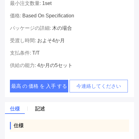
最小注文数量:
1set
価格:
Based On Specification
パッケージの詳細:
木の場合
受渡し時間:
およそ4か月
支払条件:
T/T
供給の能力:
4か月の5セット
最高 の 価格 を 入手 する
今連絡してください
仕様
記述
仕様