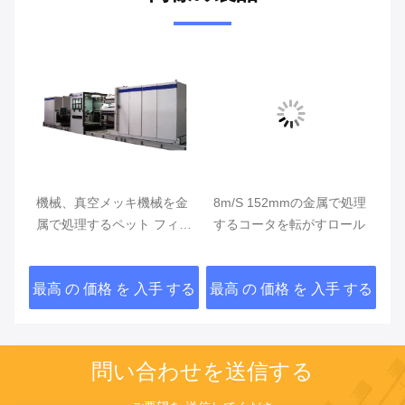
ロ
機械、真空メッキ機械を金
8m/S 152mmの金属で処理
機
属で処理するペット フィル
するコータを転がすロール
6
タ
ム120N 76mmの真空
1
する
最高 の 価格 を 入手 する
最高 の 価格 を 入手 する
最
問い合わせを送信する