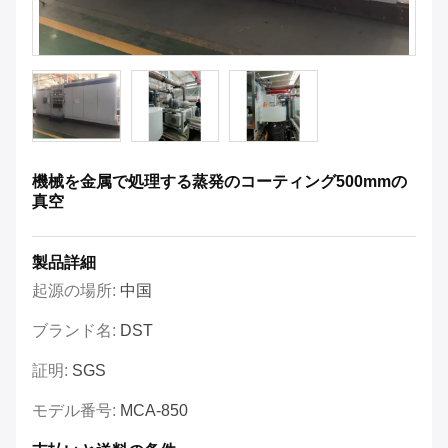
機械を金属で処理する蒸発のコーティング500mmの
真空
製品詳細
起源の場所:
中国
ブランド名:
DST
証明:
SGS
モデル番号:
MCA-850