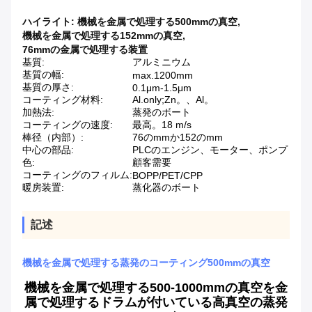
ハイライト:
機械を金属で処理する500mmの真空
,
機械を金属で処理する152mmの真空
,
76mmの金属で処理する装置
基質:
アルミニウム
基質の幅:
max.1200mm
基質の厚さ:
0.1μm-1.5μm
コーティング材料:
Al.only;Zn。、Al。
加熱法:
蒸発のボート
コーティングの速度:
最高。18 m/s
棒径（内部）:
76のmmか152のmm
中心の部品:
PLCのエンジン、モーター、ポンプ
色:
顧客需要
コーティングのフィルム:
BOPP/PET/CPP
暖房装置:
蒸化器のボート
記述
機械を金属で処理する蒸発のコーティング500mmの真空
機械を金属で処理する500-1000mmの真空を金
属で処理するドラムが付いている高真空の蒸発