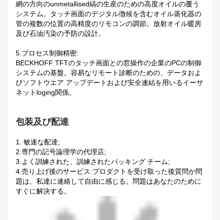
網の方向のunmetallised縞の生産のための高度オイルの覆う
システム。タッチ画面のデジタル徴候を含むオイル蒸化器の
管の複数の位置の高精度のリモコンの調節。放射オイル暖房
及び石油汚染の予防の設計。
5.プロセス制御精密:
BECKHOFF TFTのタッチ画面との窓操作の企業のPCの制御
システムの基盤。容易なリモート診断のための、データおよ
びソフトウエア アップデートおよび安全連結を用いるイーサ
ネットloging関係。
包装及び配達
1.
敏速な配達;
2.専門の記号論理学の代理店;
3.よく訓練された、訓練されたパッキング チーム;
4.売り上げ後のサービス:プロダクトを受け取った後質問か問
題は、私達に連絡して自由に感じる。問題はあなたのために
すぐに解決する。