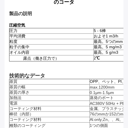
のコータ
製品の説明
圧縮空気
圧力
5 - 6棒
平均消費
およそ1 m3/h
粒度
最高。5つのmm
粒子の集中
最高。5 mg/m3
オイル内容
最高。5 g/m3
2
℃
露点（働き圧力で）
技術的なデータ
基質
OPP、ペット、PI、
基質の幅
max.1200mm
基質の厚さ
0.1μm-1.5μm
加熱法
蒸発のボート
電源
AC380V 50Hz + PE
コーティング材料
金属、プラスチック
棒径（内部）
76のmmか152のmm
コーティング材料
Al.only;Zn。、Al。
種類のコーティング
1つの側面