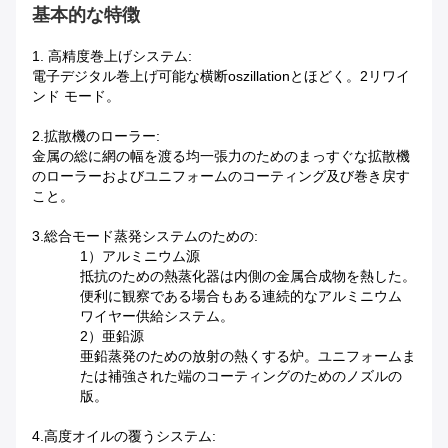
基本的な特徴
1. 高精度巻上げシステム:
電子デジタル巻上げ可能な横断oszillationとほどく。2リワイ
ンド モード。
2.拡散機のローラー:
金属の総に網の幅を渡る均一張力のためのまっすぐな拡散機
のローラーおよびユニフォームのコーティング及び巻き戻す
こと。
3.総合モード蒸発システムのための:
1）アルミニウム源
抵抗のための熱蒸化器は内側の金属合成物を熱した。
便利に観察である場合もある連続的なアルミニウム
ワイヤー供給システム。
2）亜鉛源
亜鉛蒸発のための放射の熱くする炉。ユニフォームま
たは補強された端のコーティングのためのノズルの
版。
4.高度オイルの覆うシステム: