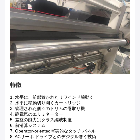
特徴
1. 水平に、前部置かれたリワインド腕動く
2. 水平に移動切り開くカートリッジ
3. 管理された個々のトリムの巻取り機
4. 静電気のエリミネーター
5. 差益の能力別クラス編成制度
6. 前清算システム
7. Operator-oriented写実的なタッチ パネル
8. ACサーボ ドライブとのデジタル巻く技術