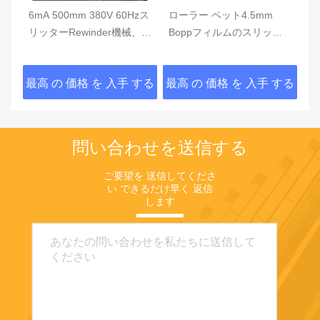
m
6mA 500mm 380V 60Hzス
ローラー ペット4.5mm
S
リッターRewinder機械、プ
Boppフィルムのスリッタ
5
ラスチック フィルムの巻き
ーを拡大しなさい
機
戻す機械
する
最高 の 価格 を 入手 する
最高 の 価格 を 入手 する
最
問い合わせを送信する
ご要望を 送信してくださ
い できるだけ早く 返信
します