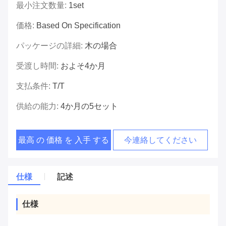
最小注文数量:
1set
価格:
Based On Specification
パッケージの詳細:
木の場合
受渡し時間:
およそ4か月
支払条件:
T/T
供給の能力:
4か月の5セット
最高 の 価格 を 入手 する
今連絡してください
仕様
記述
仕様