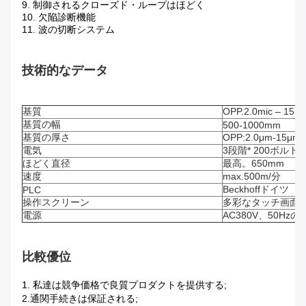
9. 制御されるクローズド・ループはほどく
10. 欠陥診断機能
11. 波の切断システム
技術的なデータ
基質
OPP.2.0mic – 15
基質の幅
500-1000mm
基質の厚さ
OPP:2.0μm-15μm
電気
3段階* 200ボルト*6
ほどく直径
最高。650mm
速度
max.500m/分
Beckhoffドイツ
PLC
操作スクリーン
多彩なタッチ画面、
電源
AC380V、50Hz
比較優位
1.
私達は競争価格で良質プロダクトを提供する;
2.通関手続きは保証される;