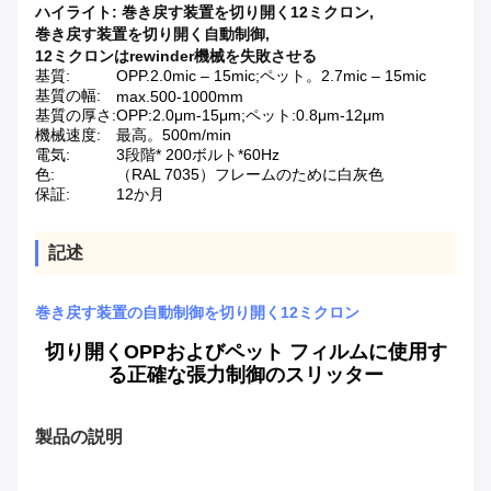
ハイライト:
巻き戻す装置を切り開く12ミクロン
,
巻き戻す装置を切り開く自動制御
,
12ミクロンはrewinder機械を失敗させる
基質:
OPP.2.0mic – 15mic;ペット。2.7mic – 15mic
基質の幅:
max.500-1000mm
基質の厚さ:
OPP:2.0μm-15μm;ペット:0.8μm-12μm
機械速度:
最高。500m/min
電気:
3段階* 200ボルト*60Hz
色:
（RAL 7035）フレームのために白灰色
保証:
12か月
記述
巻き戻す装置の自動制御を切り開く12ミクロン
切り開くOPPおよびペット フィルムに使用す
る正確な張力制御のスリッター
製品の説明