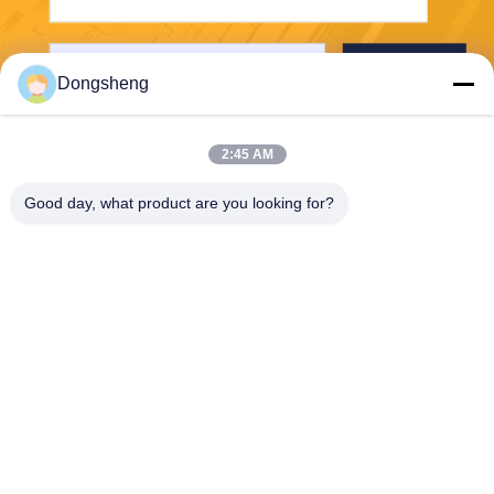
送信する
Dongsheng
2:45 AM
Good day, what product are you looking for?
Hefei Dongsheng Machinery Technology
Co., Ltd
yubin@dswintec.com
86-551-65303291
No.2606のJixianの道、経済
開発地帯、合肥市、アンホ
イ、中国