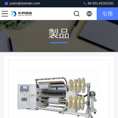
yubin@dswintec.com
86-551-65303291
引用
製品