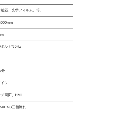
分離器、光学フィルム、等。
5000mm
μm
0ボルト*60Hz
m/分
fドイツ
チ画面、HMI
、50Hzの三相流れ