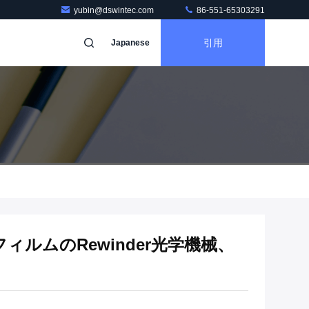
yubin@dswintec.com
86-551-65303291
引用
Japanese
フィルムのRewinder光学機械、