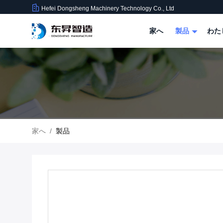
Hefei Dongsheng Machinery Technology Co., Ltd
家へ
製品
わた
家へ
/
製品