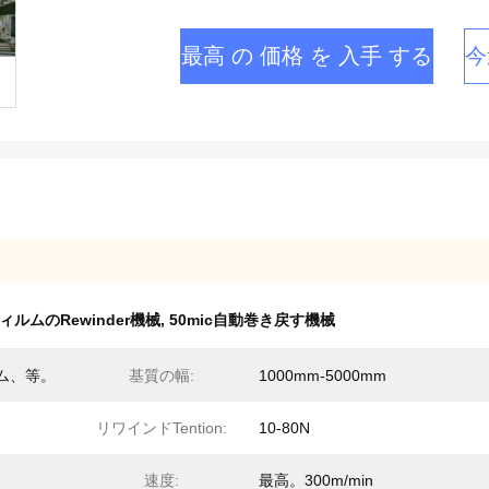
最高 の 価格 を 入手 する
今
フィルムのRewinder機械
,
50mic自動巻き戻す機械
ム、等。
基質の幅:
1000mm-5000mm
リワインドTention:
10-80N
速度:
最高。300m/min