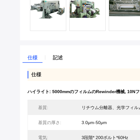
仕様
記述
仕様
ハイライト:
5000mmのフィルムのRewinder機械
,
10N
基質:
リチウム分離器、光学フィル
基質の厚さ:
3.0μm-50μm
電気:
3段階* 200ボルト*60Hz