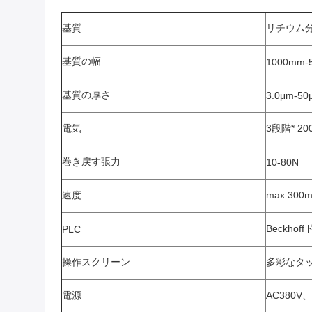
基質
リチウム
基質の幅
1000mm-
基質の厚さ
3.0μm-50
電気
3段階* 20
巻き戻す張力
10-80N
速度
max.300
Beckhof
PLC
操作スクリーン
多彩なタッ
電源
AC380V