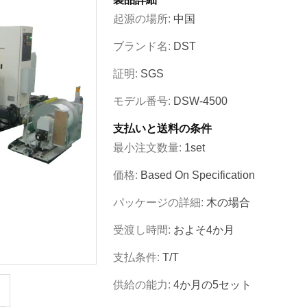
起源の場所:
中国
ブランド名:
DST
証明:
SGS
モデル番号:
DSW-4500
支払いと送料の条件
最小注文数量:
1set
価格:
Based On Specification
パッケージの詳細:
木の場合
受渡し時間:
およそ4か月
支払条件:
T/T
供給の能力:
4か月の5セット