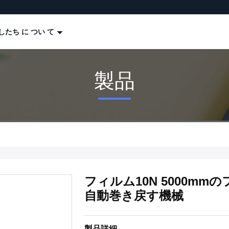
したち に つい て
製品
フィルム10N 5000mmの
自動巻き戻す機械
製品詳細