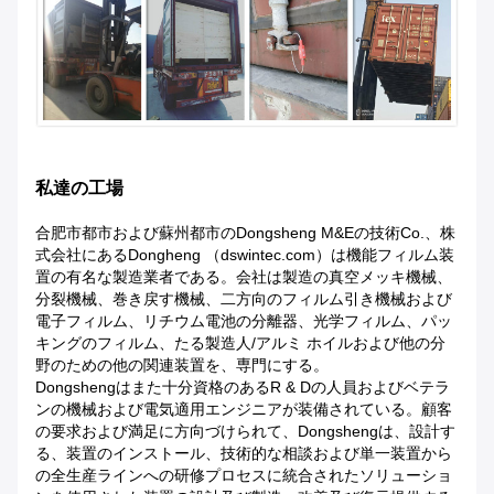
私達の工場
合肥市都市および蘇州都市のDongsheng M&Eの技術Co.、株
式会社にあるDongheng （dswintec.com）は機能フィルム装
置の有名な製造業者である。会社は製造の真空メッキ機械、
分裂機械、巻き戻す機械、二方向のフィルム引き機械および
電子フィルム、リチウム電池の分離器、光学フィルム、パッ
キングのフィルム、たる製造人/アルミ ホイルおよび他の分
野のための他の関連装置を、専門にする。
Dongshengはまた十分資格のあるR & Dの人員およびベテラ
ンの機械および電気適用エンジニアが装備されている。顧客
の要求および満足に方向づけられて、Dongshengは、設計す
る、装置のインストール、技術的な相談および単一装置から
の全生産ラインへの研修プロセスに統合されたソリューショ