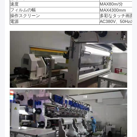
速度
MAX80m/分
フィルムの幅
MAX4300mm
操作スクリーン
多彩なタッチ画面、
電源
AC380V、50Hz