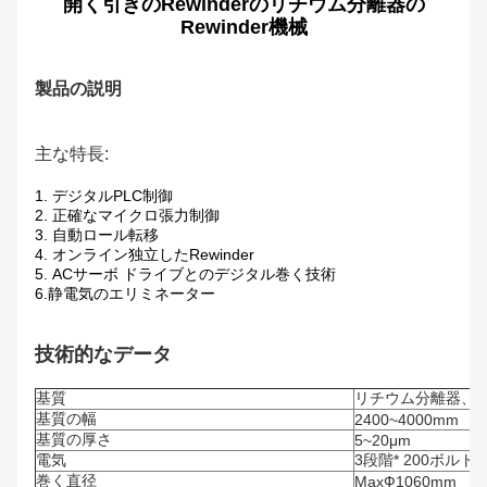
開く引きのRewinderのリチウム分離器の
Rewinder機械
製品の説明
主な特長:
1. デジタルPLC制御
2. 正確なマイクロ張力制御
3. 自動ロール転移
4. オンライン独立したRewinder
5.
ACサーボ ドライブとのデジタル巻く技術
6.
静電気のエリミネーター
技術的なデータ
基質
リチウム分離器、
基質の幅
2400~4000mm
基質の厚さ
5~20μm
電気
3段階* 200ボルト*6
巻く直径
MaxФ1060mm