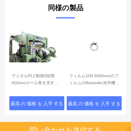
同様の製品
階
デジタルPLC制御3段階
フィルム10N 5000mmのフ
巻
の
650mmロール巻き戻す機
ィルムのRewinder光学機
イ
械、スリッターRewinder機
械、自動巻き戻す機械
4
械
ィ
する
最高 の 価格 を 入手 する
最高 の 価格 を 入手 する
最
問い合わせを送信する