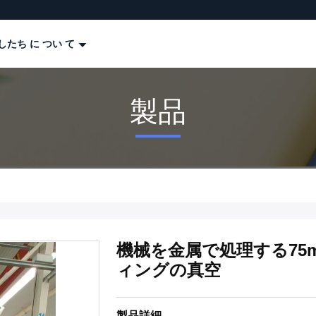
したち に つい て
製品
機械を金属で処理する75
ィングの真空
製品詳細