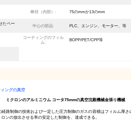
棒径（内部）:
75のmmか13のmm
せたペー
中心の部品:
PLC、エンジン、モーター、等
コーティングのフィル
BOPP/PET/CPP等
ム:
ティングの真空
ミクロンのアルミニウム コータ75mmの真空沈殿機械金張り機械
の経路制御の技術および一定した圧力制御のガスの容積はフィルム厚さ
トロンの放出させる率の安定した制御を、達成できる。