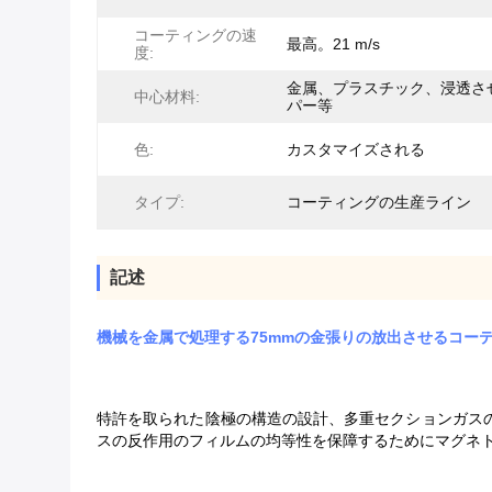
コーティングの速
最高。21 m/s
度:
金属、プラスチック、浸透さ
中心材料:
パー等
色:
カスタマイズされる
タイプ:
コーティングの生産ライン
記述
機械を金属で処理する75mmの金張りの放出させるコー
特許を取られた陰極の構造の設計、多重セクションガス
スの反作用のフィルムの均等性を保障するためにマグネ