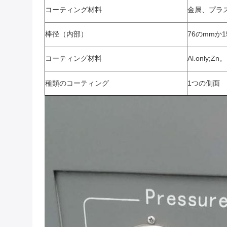
コーティング材料
金属、プラ
棒径（内部）
76のmmか1
コーティング材料
Al.only;Zn
種類のコーティング
1つの側面