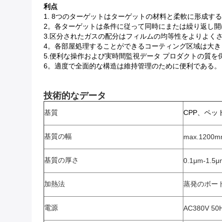
利点
1. 8つのターゲットはターゲットの材料と柔軟に形成す
2。各ターゲットは条件に従って同時にまたは繰り返し開
3.区分されたガスの配分はフィルムの均等性をよりよく
4。各部屋処理することができるコーティング区域は大き
5.便利な操作および実時間監視データ プロダクトの質を
6。適度で全面的な構造は維持管理のために便利である。
技術的なデータ
基質
CPP、ペッ
基質の幅
max.1200
基質の厚さ
0.1μm-1.5μ
加熱法
蒸発のボー
電源
AC380V 50H