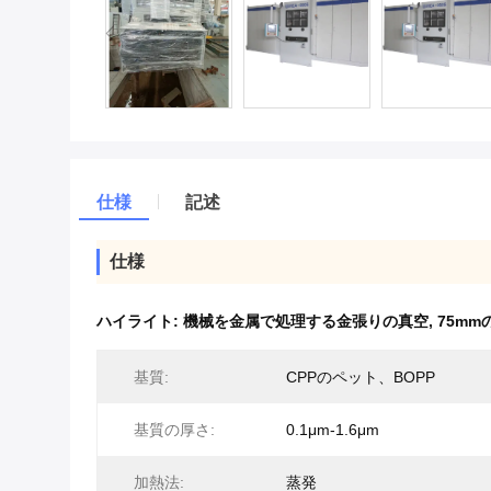
仕様
記述
仕様
ハイライト:
機械を金属で処理する金張りの真空
,
75m
基質:
CPPのペット、BOPP
基質の厚さ:
0.1μm-1.6μm
加熱法:
蒸発