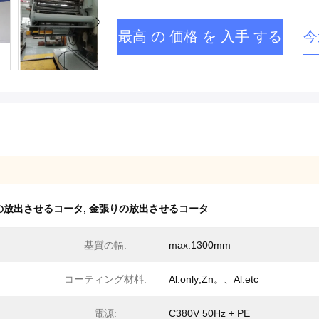
最高 の 価格 を 入手 する
今
mの放出させるコータ
,
金張りの放出させるコータ
基質の幅:
max.1300mm
コーティング材料:
Al.only;Zn。、Al.etc
電源:
C380V 50Hz + PE