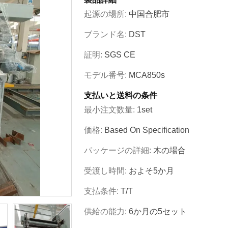
起源の場所:
中国合肥市
ブランド名:
DST
証明:
SGS CE
モデル番号:
MCA850s
支払いと送料の条件
最小注文数量:
1set
価格:
Based On Specification
パッケージの詳細:
木の場合
受渡し時間:
およそ5か月
支払条件:
T/T
供給の能力:
6か月の5セット