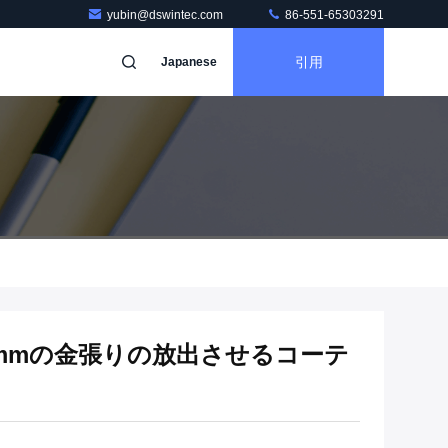
yubin@dswintec.com
86-551-65303291
引用
Japanese
mmの金張りの放出させるコーテ