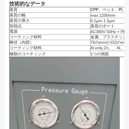
技術的なデータ
基質
CPP、ペット、PI、
基質の幅
max.1200mm
基質の厚さ
0.1μm-1.5μm
加熱法
蒸発のボート
電源
AC380V 50Hz + PE
コーティング材料
金属、プラスチック
棒径（内部）
76のmmか152のmm
コーティング材料
Al.only;Zn。、Al。
種類のコーティング
1つの側面