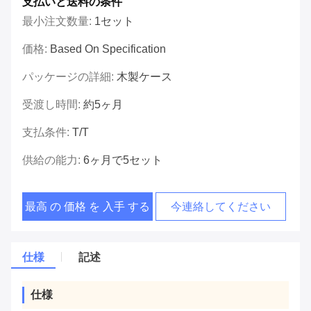
支払いと送料の条件
最小注文数量:
1セット
価格:
Based On Specification
パッケージの詳細:
木製ケース
受渡し時間:
約5ヶ月
支払条件:
T/T
供給の能力:
6ヶ月で5セット
最高 の 価格 を 入手 する
今連絡してください
仕様
記述
仕様