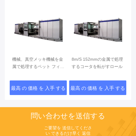
金
8m/S 152mmの金属で処理
機械を金属で処理する
1
ィル
するコータを転がすロール
600mm AC 380V 50Hz
O
1200mm真空
する
最高 の 価格 を 入手 する
最高 の 価格 を 入手 する
最
問い合わせを送信する
ご要望を 送信してくださ
い できるだけ早く 返信