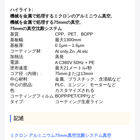
ハイライト:
機械を金属で処理するミクロンのアルミニウム真空
,
機械を金属で処理する75mmの真空
,
75mmの真空沈殿システム
基質:
CPP、PET、BOPP
基板幅:
最大1300mm
基板厚:
0.1μm～1.6μm
コーティング材:
Al.only;Zn.,Al.etc
加熱法:
蒸発
電源:
A C380V 50Hz + PE
塗布速度:
最大21メートル/秒
コア径（内側）:
75mmまたは13mm
中心材料:
金属、プラスチック、含浸紙など
中心の部品:
PLC、エンジン、モーターなど
色:
カスタマイズされる
コーティングフィルム:
BOPP/PET/CPPなど
タイプ:
コーティング生産ライン
記述
ミクロン アルミニウム75mm真空沈殿システム真空