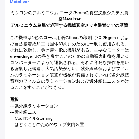
Metalizer
ミクロンのアルミニウム コータ75mmの真空沈殿システム真
空Metalizer
アルミニウム金属で処理する機械真空メッキ装置CPPの基質
この機械は1色のロール用紙のflexoの印刷（70-25gsm）およ
び自己接着紙加工（固体印刷）のために一般に使用される。
それに乾燥し、巻き戻すIRの機能がある。主要なモーターは
unwindingandの巻き戻すことのための自動張力制御を用いる
コンバーターによって運転される。それに容易な操作を用い
る密集した構造、大気汚染がない。紫外線単位およびフィル
ムのラミネーション装置が機械が装備されていれば紫外線接
着剤のフィルムのラミネーションおよび紫外線にニスをかけ
ることをすることができる。
選択:
---紫外線ラミネーション
---紫外線ニス
---CodlホイルStaming
---ほどくことのためのウェブ案内装置