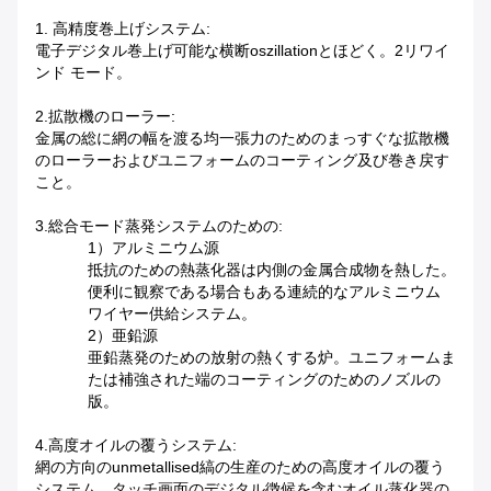
1. 高精度巻上げシステム:
電子デジタル巻上げ可能な横断oszillationとほどく。2リワイ
ンド モード。
2.拡散機のローラー:
金属の総に網の幅を渡る均一張力のためのまっすぐな拡散機
のローラーおよびユニフォームのコーティング及び巻き戻す
こと。
3.総合モード蒸発システムのための:
1）アルミニウム源
抵抗のための熱蒸化器は内側の金属合成物を熱した。
便利に観察である場合もある連続的なアルミニウム
ワイヤー供給システム。
2）亜鉛源
亜鉛蒸発のための放射の熱くする炉。ユニフォームま
たは補強された端のコーティングのためのノズルの
版。
4.高度オイルの覆うシステム:
網の方向のunmetallised縞の生産のための高度オイルの覆う
システム。タッチ画面のデジタル徴候を含むオイル蒸化器の