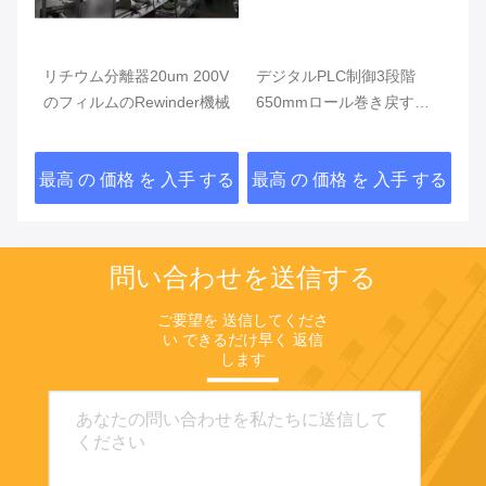
階
リチウム分離器20um 200V
デジタルPLC制御3段階
フ
の
のフィルムのRewinder機械
650mmロール巻き戻す機
ィ
械、スリッターRewinder機
械
械
する
最高 の 価格 を 入手 する
最高 の 価格 を 入手 する
最
問い合わせを送信する
ご要望を 送信してくださ
い できるだけ早く 返信
します