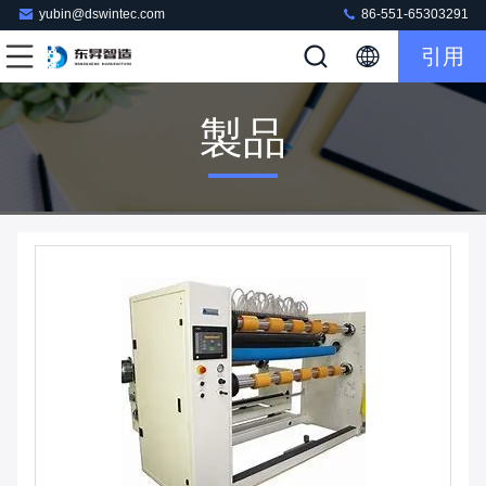
yubin@dswintec.com
86-551-65303291
引用
製品