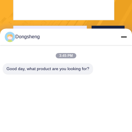
送信する
Dongsheng
3:45 PM
Good day, what product are you looking for?
Hefei Dongsheng Machinery Technology
Co., Ltd
yubin@dswintec.com
86-551-65303291
No.2606のJixianの道、経済
開発地帯、合肥市、アンホ
イ、中国