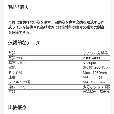
製品の説明
それは途切れない巻き戻す、自動巻き戻す交換を達成する作
成ラインが装備され高精度および高性能の生産の張力の制御
を保障できる。
技術的なデータ
基質
リチウム分離器、
基質の幅
2400~4000mm
基質の厚さ
5~20μm
電気
3段階* 200ボルト*6
巻く直径
MaxФ1060mm
速度
MAX80m/分
フィルムの幅
MAX4300mm
操作スクリーン
多彩なタッチ画面、
電源
AC380V、50Hz
比較優位